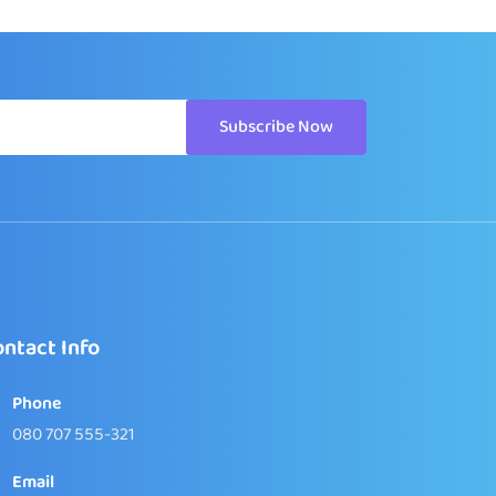
Subscribe Now
ntact Info
Phone
080 707 555-321
Email