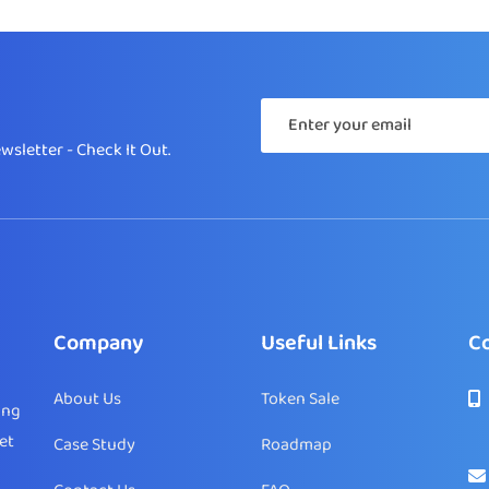
sletter - Check It Out.
Company
Useful Links
Co
About Us
Token Sale
ing
et
Case Study
Roadmap